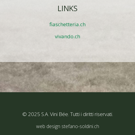
LINKS
fiaschetteria.ch
vivando.ch
© 2025 S.A. Vini Bée. Tutti i diritti riservati.
web design stefano-soldini.ch